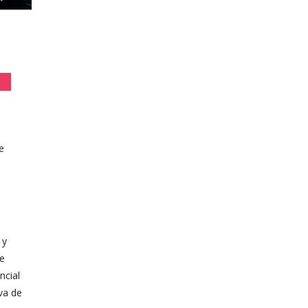
e
s
 y
de
ncial
iva de