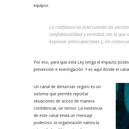
equipos
.
La confianza no está cuando las persona
confidencialidad y seriedad con la que 
expresar preocupaciones y, en consecuen
Por eso, p
ara que esta
L
ey tenga el impacto positi
prevención e investigación. Y es aquí donde
el can
Un canal de denuncias seguro es un
sistema que permite
reportar
situaciones de acoso
de manera
confidencial, sin temor
. La existencia
de
este
canal envía un mensaje
poderoso: la organización valora la