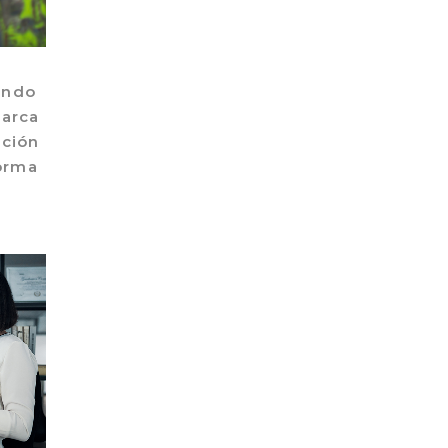
iendo
marca
nción
norma