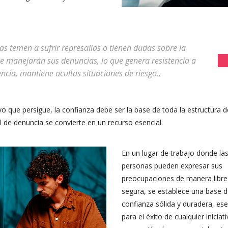
s temen a sufrir represalias o tienen dudas sobre la
se manejarán sus denuncias, lo que genera resistencia a
cia, mantiene ocultas situaciones de riesgo.
.
vo que persigue, la confianza debe ser la base de toda la estructura d
al de
denuncia se convierte en un recurso esencial.
En un lugar de trabajo donde l
a
personas
pueden expresar sus
preocupaciones de manera libre
segura, se establece una base 
confianza sólida y duradera, ese
para el éxito de cualquier iniciat