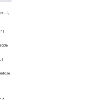
exual,
una
etida
que
ándose
o y